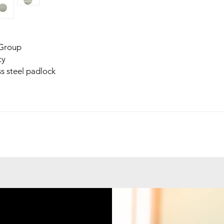
Group
ty
s steel padlock