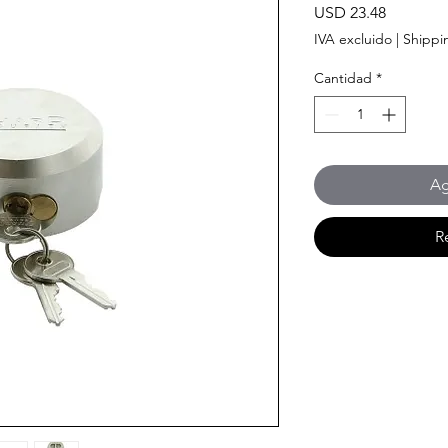
Precio
USD 23.48
IVA excluido
|
Shippi
Cantidad
*
Ag
R