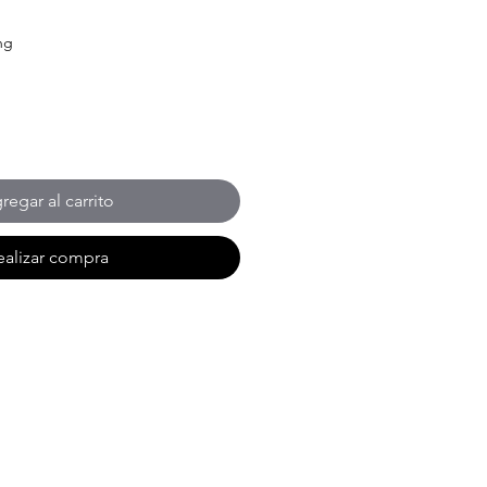
ng
regar al carrito
ealizar compra