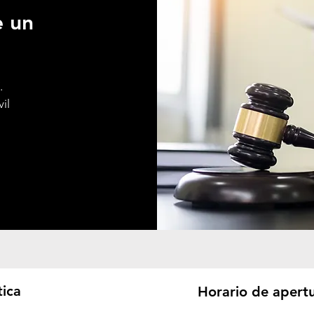
e un
.
il
tica
Horario de apert