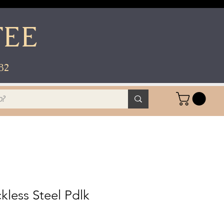
FEE
82
kless Steel Pdlk