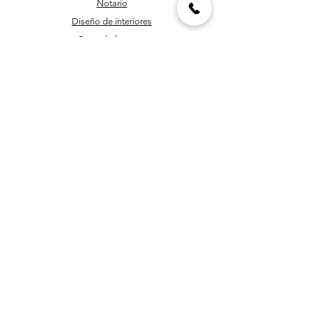
Notario
Diseño de interiores
Pago de facturas
Instalación y acristalamiento de ventanas
Roscado y corte de tuberías
Personal de mantenimiento
Programación y corte de llaves
Política
Envío y devoluciones
Términos y condiciones
Métodos de pago
Preguntas más frecuentes