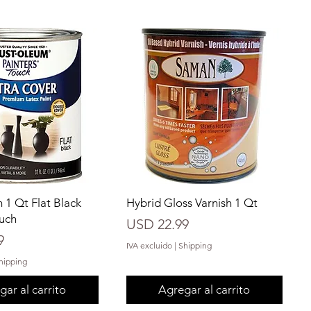
 1 Qt Flat Black
Hybrid Gloss Varnish 1 Qt
ouch
Precio
USD 22.99
9
IVA excluido
|
Shipping
hipping
ar al carrito
Agregar al carrito