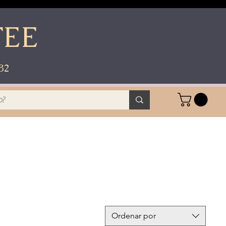
FEE
82
Ordenar por