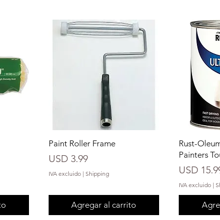
Paint Roller Frame
Rust-Oleum
Painters T
Precio
USD 3.99
Precio
USD 15.9
IVA excluido
|
Shipping
IVA excluido
|
S
to
Agregar al carrito
Agreg