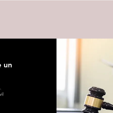
e un
.
il