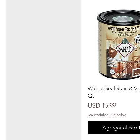
Walnut Seal Stain & Va
Qt
Precio
USD 15.99
IVA excluido
|
Shipping
Agregar al carri