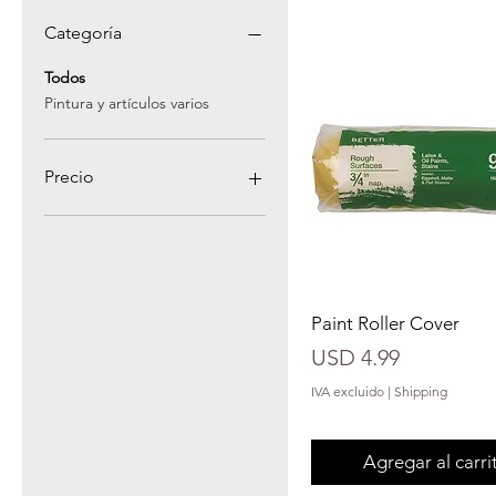
Categoría
Todos
Pintura y artículos varios
Precio
3 US$
23 US$
Paint Roller Cover
Precio
USD 4.99
IVA excluido
|
Shipping
Agregar al carri