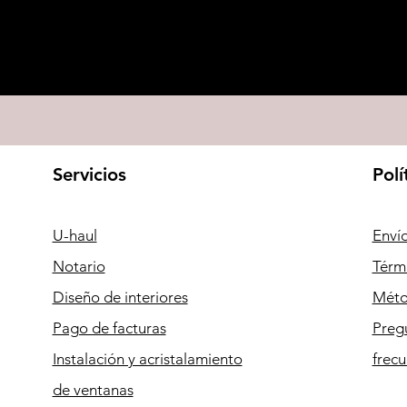
Servicios
Polí
U-haul
Envío
Notario
Térm
Diseño de interiores
Méto
Pago de facturas
Preg
Instalación y acristalamiento
frecu
de ventanas