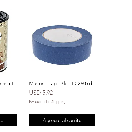
rnish 1
Masking Tape Blue 1.5X60Yd
Precio
USD 5.92
IVA excluido
|
Shipping
to
Agregar al carrito